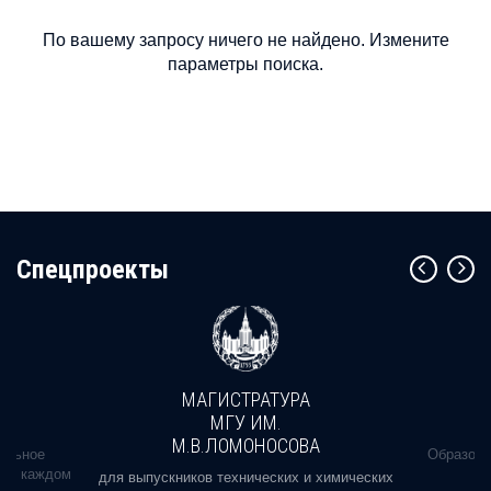
По вашему запросу ничего не найдено. Измените
параметры поиска.
Cпецпроекты
МАГИСТРАТУРА
МГУ ИМ.
М.В.ЛОМОНОСОВА
альное
Образова
ь в каждом
для выпускников технических и химических