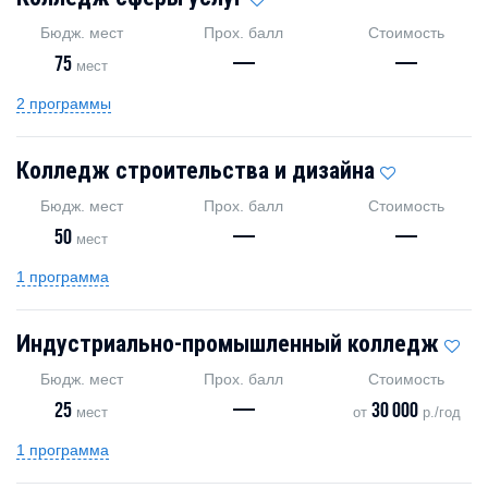
Бюдж. мест
Прох. балл
Стоимость
75
—
—
мест
2 программы
Колледж строительства и дизайна
Бюдж. мест
Прох. балл
Стоимость
50
—
—
мест
1 программа
Индустриально-промышленный колледж
Бюдж. мест
Прох. балл
Стоимость
25
—
30 000
мест
от
р./год
1 программа