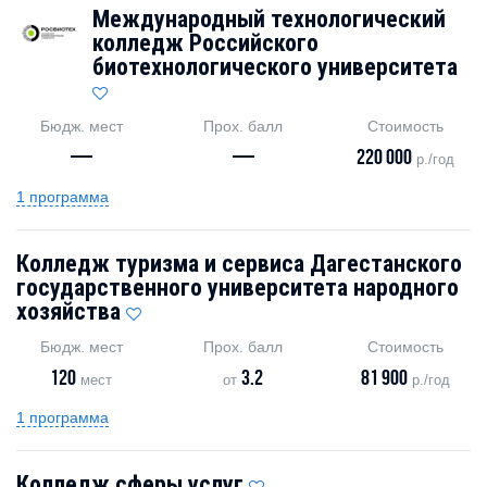
Международный технологический
колледж Российского
биотехнологического университета
Бюдж. мест
Прох. балл
Стоимость
—
—
220 000
р./год
1 программа
Колледж туризма и сервиса Дагестанского
государственного университета народного
хозяйства
Бюдж. мест
Прох. балл
Стоимость
120
3.2
81 900
мест
от
р./год
1 программа
Колледж сферы услуг