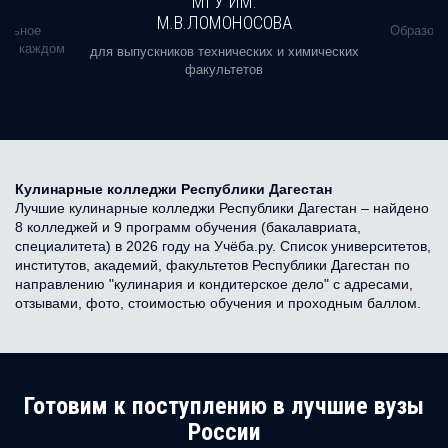
МГУ ИМ.
М.В.ЛОМОНОСОВА
альное
Образова
ь в каждом
для выпускников технических и химических
факультетов
Кулинарные колледжи Республики Дагестан
Лучшие кулинарные колледжи Республики Дагестан – найдено
8 колледжей и 9 программ обучения (бакалавриата,
специалитета) в 2026 году на Учёба.ру. Список университетов,
институтов, академий, факультетов Республики Дагестан по
направлению "кулинария и кондитерское дело" с адресами,
отзывами, фото, стоимостью обучения и проходным баллом.
Готовим к поступлению в лучшие вузы
России