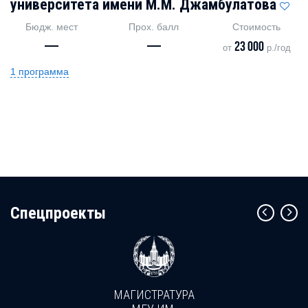
университета имени М.М. Джамбулатова
Бюдж. мест
Прох. балл
Стоимость
—
—
23 000
от
р./год
1 программа
Cпецпроекты
МАГИСТРАТУРА