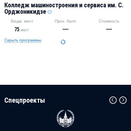
Колледж машиностроения и сервиса им. С.
Орджоникидзе
Бюдж. мест
Прох. балл
Стоимость
75
—
—
мест
Скрыть программы
Cпецпроекты