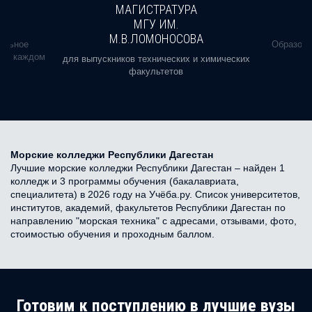
МАГИСТРАТУРА
МГУ ИМ.
М.В.ЛОМОНОСОВА
альное
Образова
ь в каждом
для выпускников технических и химических
факультетов
Морские колледжи Республики Дагестан
Лучшие морские колледжи Республики Дагестан – найден 1
колледж и 3 программы обучения (бакалавриата,
специалитета) в 2026 году на Учёба.ру. Список университетов,
институтов, академий, факультетов Республики Дагестан по
направлению "морская техника" с адресами, отзывами, фото,
стоимостью обучения и проходным баллом.
Готовим к поступлению в лучшие вузы