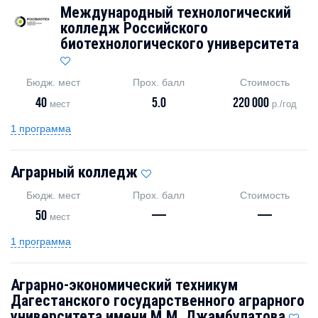
Международный технологический
колледж Российского
биотехнологического университета
Бюдж. мест
Прох. балл
Стоимость
40
5.0
220 000
мест
р./год
1 программа
Аграрный колледж
Бюдж. мест
Прох. балл
Стоимость
50
—
—
мест
1 программа
Аграрно-экономический техникум
Дагестанского государственного аграрного
университета имени М.М. Джамбулатова