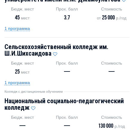
Бюдж. мест
Прох. балл
Стоимость
45
3.7
25 000
мест
от
р./год
1 программа
Сельскохозяйственный колледж им.
Ш.И.Шихсаидова
Бюдж. мест
Прох. балл
Стоимость
25
—
—
мест
1 программа
Колледж с дистанционным обучением
Национальный социально-педагогический
колледж
Бюдж. мест
Прох. балл
Стоимость
—
—
130 000
р./год