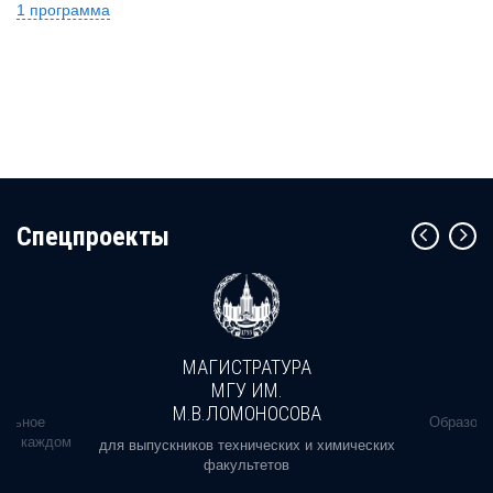
1 программа
Cпецпроекты
МАГИСТРАТУРА
МГУ ИМ.
М.В.ЛОМОНОСОВА
альное
Образова
ь в каждом
для выпускников технических и химических
факультетов