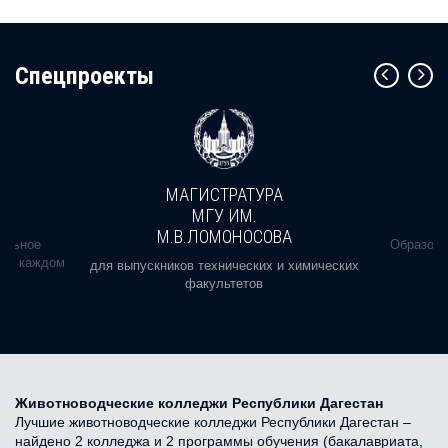
Cпецпроекты
МАГИСТРАТУРА
МГУ ИМ.
М.В.ЛОМОНОСОВА
альное
Образова
ь в каждом
для выпускников технических и химических
факультетов
Животноводческие колледжи Республики Дагестан
Лучшие животноводческие колледжи Республики Дагестан –
найдено 2 колледжа и 2 программы обучения (бакалавриата,