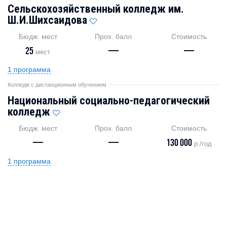
Сельскохозяйственный колледж им.
Ш.И.Шихсаидова
Бюдж. мест
Прох. балл
Стоимость
25
—
—
мест
1 программа
Колледж с дистанционным обучением
Национальный социально-педагогический
колледж
Бюдж. мест
Прох. балл
Стоимость
—
—
130 000
р./год
1 программа