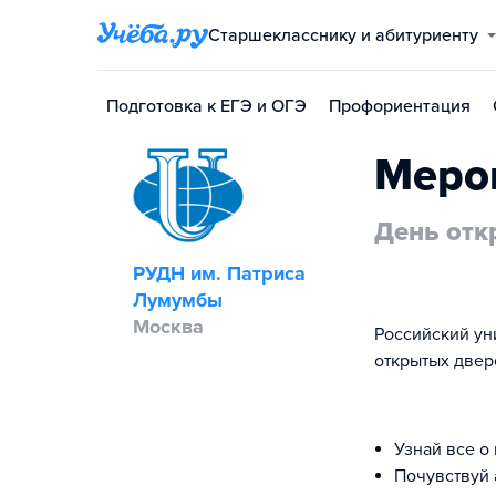
Старшекласснику и абитуриенту
Подготовка к ЕГЭ и ОГЭ
Профориентация
Меро
День отк
РУДН им. Патриса
Лумумбы
Москва
Российский ун
открытых двер
Узнай все о
Почувствуй 