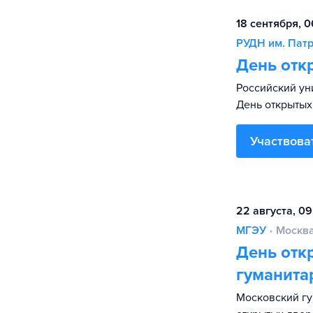
18 сентября, 0
РУДН им. Пат
День отк
Российский ун
День открытых
Участвова
22 августа, 0
МГЭУ
•
Москв
День отк
гуманита
Московский гу