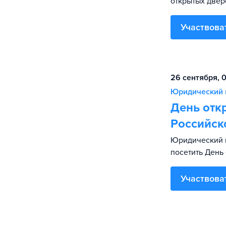
открытых двер
Участвова
26 сентября, 
Юридический 
День отк
Российск
Юридический и
посетить День
Участвова