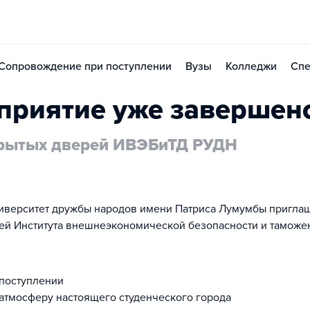
Сопровождение при поступлении
Вузы
Колледжи
Спе
приятие уже завершен
рытых дверей ИВЭБиТД РУДН
иверситет дружбы народов имени Патриса Лумумбы приглаш
ей Института внешнеэкономической безопасности и таможен
 поступлении
атмосферу настоящего студенческого города