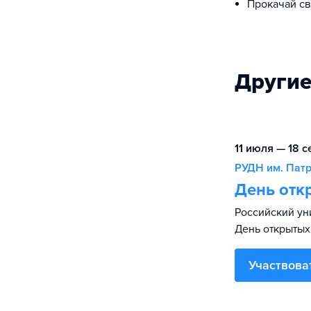
Прокачай св
Другие
11 июля — 18 с
РУДН им. Пат
День отк
Российский ун
День открытых
Участвова