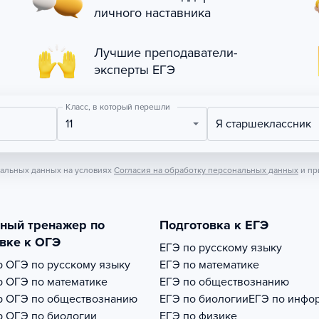
личного наставника
Лучшие преподаватели-
эксперты ЕГЭ
Класс, в который перешли
11
Я старшеклассник
нальных данных на условиях
Согласия на обработку персональных данных
и пр
тный тренажер по
Подготовка к ЕГЭ
вке к ОГЭ
ЕГЭ по русскому языку
р
ОГЭ по русскому языку
ЕГЭ по математике
р
ОГЭ по математике
ЕГЭ по обществознанию
р
ОГЭ по обществознанию
ЕГЭ по биологии
ЕГЭ по инфо
р
ОГЭ по биологии
ЕГЭ по физике