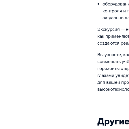
оборудован
контроля и 
актуально д
Экскурсия — н
как применяют
создаются реа
Вы узнаете, к
совмещать учё
горизонты отк
глазами увидет
для вашей про
высокотехноло
Другие