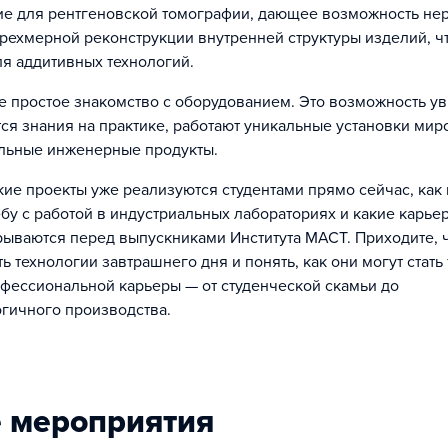
ие для рентгеновской томографии, дающее возможность н
трехмерной реконструкции внутренней структуры изделий, ч
ля аддитивных технологий.
е простое знакомство с оборудованием. Это возможность уви
ся знания на практике, работают уникальные установки мир
льные инженерные продукты.
акие проекты уже реализуются студентами прямо сейчас, как
бу с работой в индустриальных лабораториях и какие карье
рываются перед выпускниками Института МАСТ. Приходите, 
ь технологии завтрашнего дня и понять, как они могут стат
фессиональной карьеры — от студенческой скамьи до
гичного производства.
 мероприятия