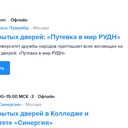
ент.
•
Офлайн
риса Лумумбы
•
Москва
рытых дверей: «Путевка в мир РУДН»
иверситет дружбы народов приглашает всех желающих на
 дверей: «Путевка в мир РУДН».
ть
:00–15:00 МСК -3
•
Офлайн
Синергия»
•
Москва
рытых дверей в Колледже и
тете «Синергия»