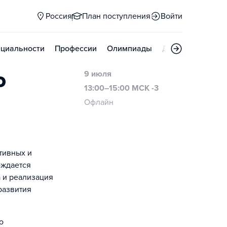
Россия
План поступления
Войти
циальности
Профессии
Олимпиады
Дни открытых д
о
9 июля
13:00–15:00 МСК -3
Офлайн
тивных и
ождается
 и реализация
развития
о