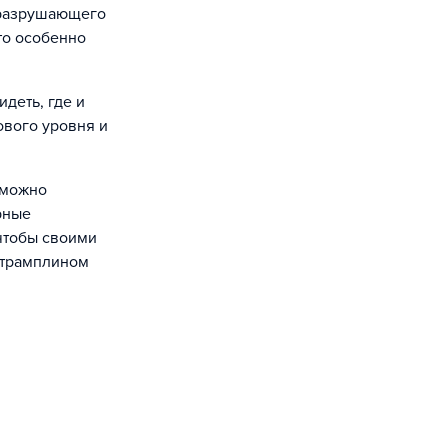
еразрушающего
то особенно
деть, где и
ового уровня и
 можно
рные
чтобы своими
ь трамплином