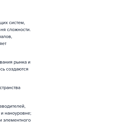
щих систем,
вня сложности.
иалов,
яет
вания рынка и
сь создаются
странства
зводителей,
 и наноуровне;
и элементного