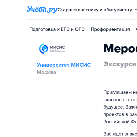
Старшекласснику и абитуриенту
Подготовка к ЕГЭ и ОГЭ
Профориентация
Меро
Экскурси
Университет МИСИС
Москва
Приглашаем на
сквозных техн
будущее. Важн
проектов в ра
Российской Ф
Вас ждет знак