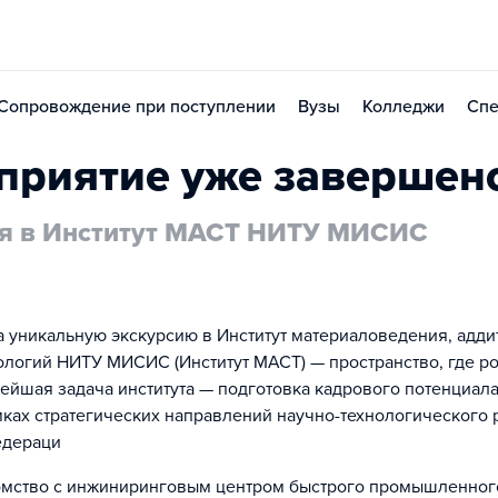
Сопровождение при поступлении
Вузы
Колледжи
Спе
приятие уже завершен
я в Институт МАСТ НИТУ МИСИС
 уникальную экскурсию в Институт материаловедения, адди
ологий НИТУ МИСИС (Институт МАСТ) — пространство, где р
ейшая задача института — подготовка кадрового потенциала
мках стратегических направлений научно-технологического 
едераци
омство с инжиниринговым центром быстрого промышленног