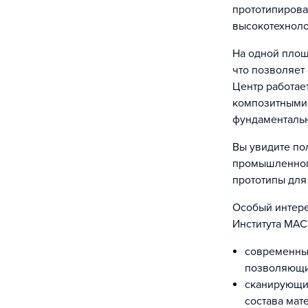
прототипирова
высокотехноло
На одной площ
что позволяет
Центр работае
композитными
фундаменталь
Вы увидите по
промышленного
прототипы для
Особый интере
Института МАС
современны
позволяющие
сканирующи
состава мат