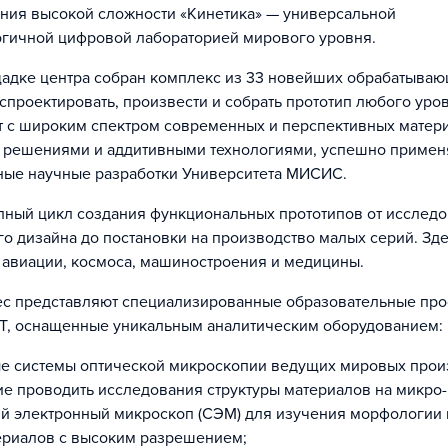
ния высокой сложности «Кинетика» — универсальной
гичной цифровой лабораторией мирового уровня.
адке центра собран комплекс из 33 новейших обрабатываю
 спроектировать, произвести и собрать прототип любого уро
т с широким спектром современных и перспективных матер
 решениями и аддитивными технологиями, успешно примен
ные научные разработки Университета МИСИС.
лный цикл создания функциональных прототипов от исследо
 дизайна до постановки на производство малых серий. Зде
 авиации, космоса, машиностроения и медицины.
с представляют специализированные образовательные про
Т, оснащенные уникальным аналитическим оборудованием:
е системы оптической микроскопии ведущих мировых прои
 проводить исследования структуры материалов на микро-
й электронный микроскоп (СЭМ) для изучения морфологии 
ериалов с высоким разрешением;