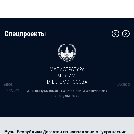
Cпецпроекты
МАГИСТРАТУРА
МГУ ИМ.
М.В.ЛОМОНОСОВА
альное
Образова
ь в каждом
для выпускников технических и химических
факультетов
Вузы Республики Дагестан по направлению "управление