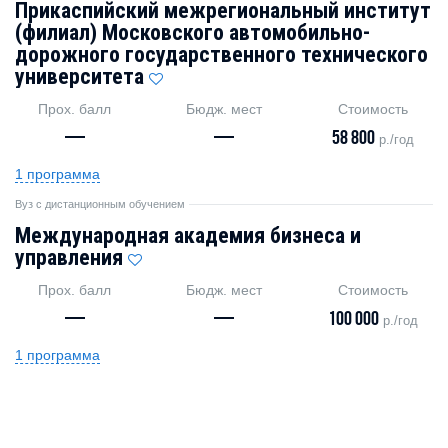
Прикаспийский межрегиональный институт
(филиал) Московского автомобильно-
дорожного государственного технического
университета
Прох. балл
Бюдж. мест
Стоимость
—
—
58 800
р./год
1 программа
Вуз с дистанционным обучением
Международная академия бизнеса и
управления
Прох. балл
Бюдж. мест
Стоимость
—
—
100 000
р./год
1 программа