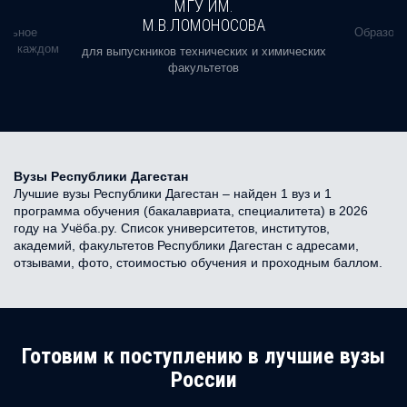
МГУ ИМ.
М.В.ЛОМОНОСОВА
альное
Образова
ь в каждом
для выпускников технических и химических
факультетов
Вузы Республики Дагестан
Лучшие вузы Республики Дагестан – найден 1 вуз и 1
программа обучения (бакалавриата, специалитета) в 2026
году на Учёба.ру. Список университетов, институтов,
академий, факультетов Республики Дагестан с адресами,
отзывами, фото, стоимостью обучения и проходным баллом.
Готовим к поступлению в лучшие вузы
России