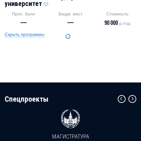
университет
Прох. балл
Бюдж. мест
Стоимость
—
—
90 000
р./год
Скрыть программы
Cпецпроекты
МАГИСТРАТУРА