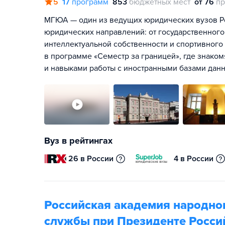
5
17
программ
853
бюджетных мест
от 76
пр
МГЮА — один из ведущих юридических вузов Ро
юридических направлений: от государственного,
интеллектуальной собственности и спортивного
в программе «Семестр за границей», где знако
и навыками работы с иностранными базами дан
Вуз в рейтингах
26 в России
4 в России
Российская академия народног
службы при Президенте Росси