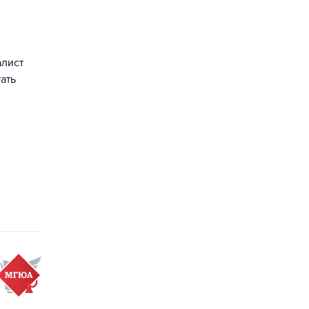
алист
ать