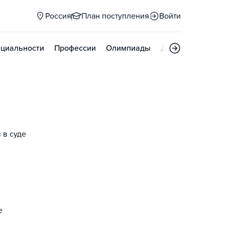
Россия
План поступления
Войти
циальности
Профессии
Олимпиады
Дни открытых д
 в суде
е