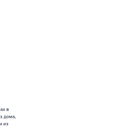
ах в
з дома,
и из