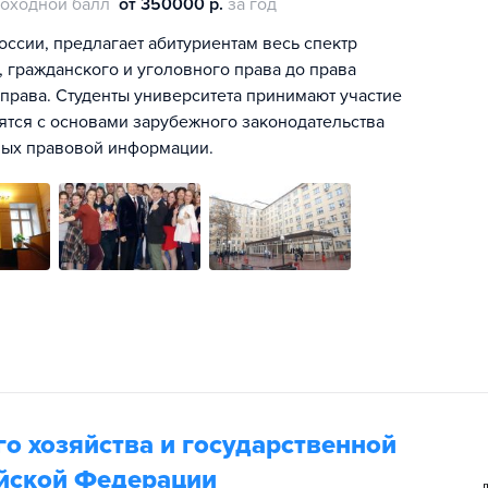
оходной балл
от 350000 р.
за год
ссии, предлагает абитуриентам весь спектр
 гражданского и уголовного права до права
 права. Студенты университета принимают участие
мятся с основами зарубежного законодательства
ных правовой информации.
о хозяйства и государственной
йской Федерации