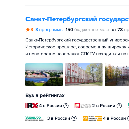
Санкт-Петербургский государ
3
3
программы
150
бюджетных мест
от 78
пр
Санкт-Петербургский государственный университ
Историческое прошлое, современная широкая и
и новаторство позволяют СПбГУ находиться на 
Вуз в рейтингах
4 в России
2 в России
3 в России
4 в России