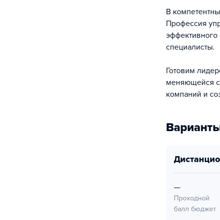
В компетентны
Профессия упр
эффективного
специалисты.
Готовим лидер
меняющейся с
компаний и со
Варианты
дистанци
—
Проходной
балл бюджет