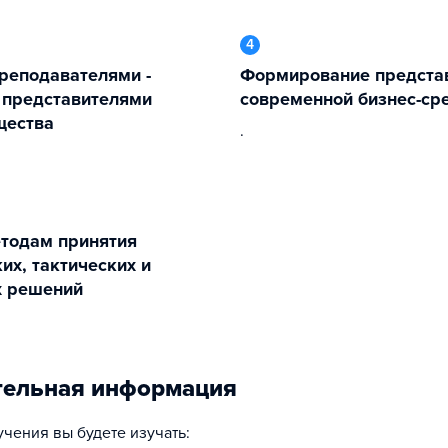
4
Формирование представления о
 представителями
современной бизнес-ср
щества
.
их, тактических и
х решений
тельная информация
учения вы будете изучать: