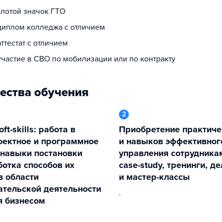
олотой значок ГТО
 диплом колледжа с отличием
аттестат с отличием
участие в СВО по мобилизации или по контракту
ества обучения
2
Приобретение практических умений
оектное и программное
и навыков эффективног
 навыки постановки
управления сотрудника
ботка способов их
case-study, тренинги, д
в области
и мастер-классы
тельской деятельности
.
я бизнесом