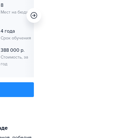
8
106
Мест на бюджет
Мест на
платное
4 года
1 сент. 2026
Срок обучения
Начало занятий
388 000 р.
Стоимость, за
год
аде
енов, победив