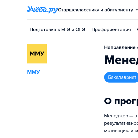
Старшекласснику и абитуриенту
Подготовка к ЕГЭ и ОГЭ
Профориентация
Направление 
Мене
ММУ
бакалавриат
О про
Менеджер — эт
результативно
мотивацию и к