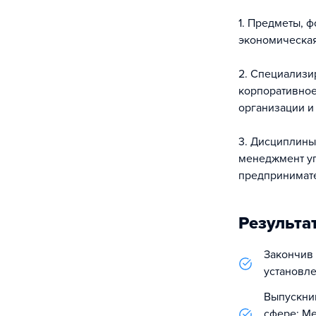
1. Предметы, 
экономическая
2. Специализи
корпоративное
организации и
3. Дисциплины
менеджмент уп
предпринимате
Результа
Закончив 
установл
Выпускник
сфере; Ме