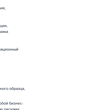
ия,
ции,
мика
ерационный
ного образца,
юбой бизнес-
ию рисками;