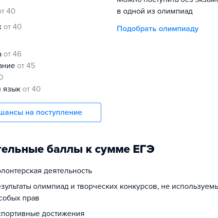
от 40
в одной из олимпиад
к
от 40
Подобрать олимпиаду
а
от 46
нание
от 45
0
й язык
от 40
шансы на поступление
ельные баллы к сумме ЕГЭ
олонтерская деятельность
езультаты олимпиад и творческих конкурсов, не используем
собых прав
 спортивные достижения