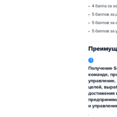
4 балла за з
5 баллов за
5 баллов за 
5 баллов за 
Преимущ
1
Получение Soft-skills: работа в
команде, пр
управление,
целей, выра
достижения 
предпринима
и управлени
.