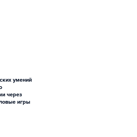
о
ми через
еловые игры