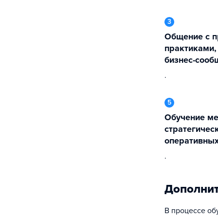
3
Общение с преподавателями -
практиками,
бизнес-сооб
.
5
Обучение методам принятия
стратегическ
оперативны
.
Дополни
В процессе об