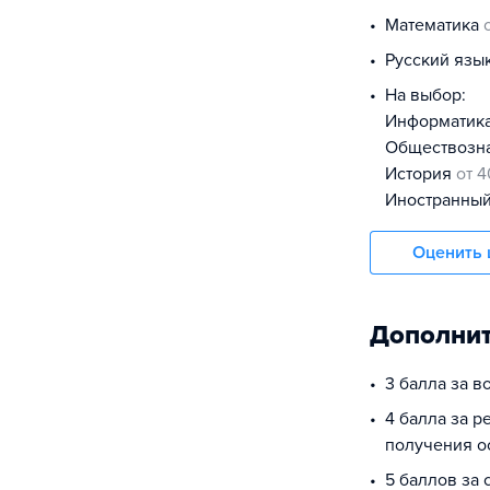
математика
русский язы
На выбор:
информатик
обществоз
история
от 4
иностранны
Оценить 
Дополнит
3 балла за в
4 балла за р
получения о
5 баллов за