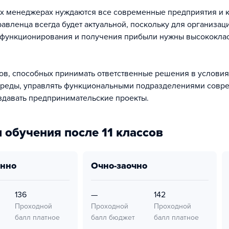
х менеджерах нуждаются все современные предприятия и 
авленца всегда будет актуальной, поскольку для организац
 функционирования и получения прибыли нужны высококла
ов, способных принимать ответственные решения в условия
реды, управлять функциональными подразделениями совр
здавать предпринимательские проекты.
 обучения после 11 классов
онно
очно-заочно
136
—
142
Проходной
Проходной
Проходной
балл платное
балл бюджет
балл платное