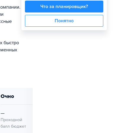
Что за планировщик?
компании.
ии
Понятно
ссные
х быстро
еменных
очно
—
130
Проходной
Проходной
балл бюджет
балл платное