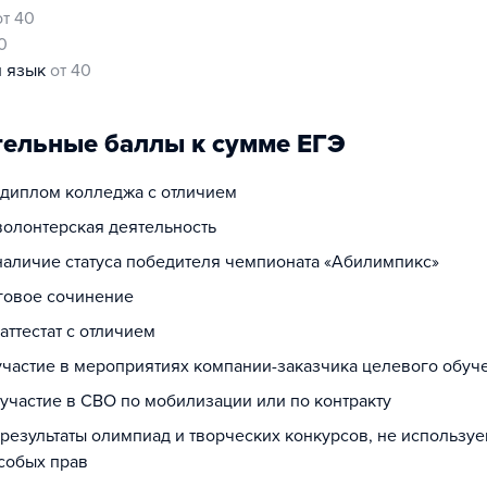
от 40
0
й язык
от 40
ельные баллы к сумме ЕГЭ
а диплом колледжа с отличием
волонтерская деятельность
 наличие статуса победителя чемпионата «Абилимпикс»
оговое сочинение
 аттестат с отличием
 участие в мероприятиях компании-заказчика целевого обуч
 участие в СВО по мобилизации или по контракту
 результаты олимпиад и творческих конкурсов, не использу
собых прав