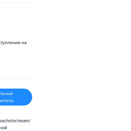
ступления на
льный
витель
bachelor/exam/
бной