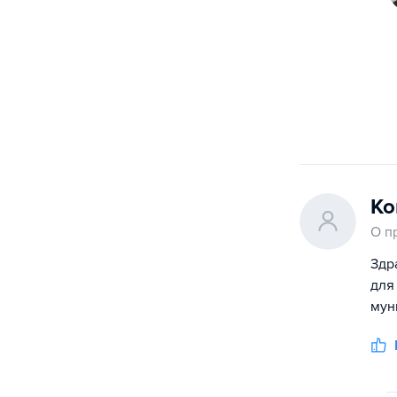
Ко
О п
Здр
для
мун