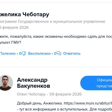
желика Чеботару
рограмме Государственное и муниципальное управление
6 февраля 2026
жите, пожалуйста, какие экзамены необходимо сдать для по
ультет ГМУ?
Полезно • 0
Бесполезно • 0
Ответить
Александр
Официа
Бакуленков
предста
Ответ Чеботару
09 февраля 2026
Добрый день, Анжелика. https://www.muiv.ru/abitur/
- тут вся информация о вступительных. Для подро