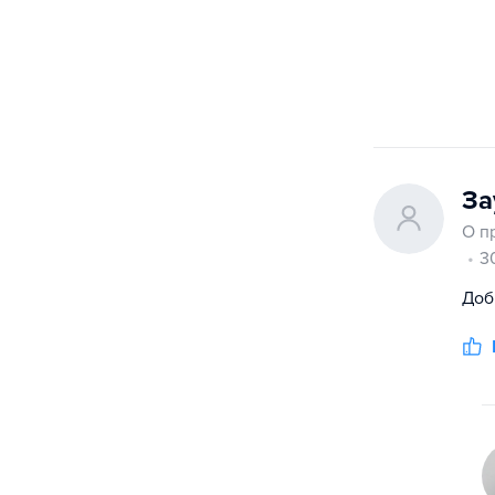
За
О п
3
Доб