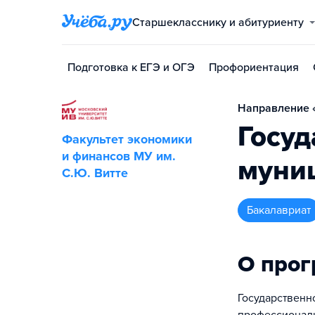
Старшекласснику и абитуриенту
Подготовка к ЕГЭ и ОГЭ
Профориентация
Направление «
Госуд
Факультет экономики
и финансов МУ им.
муни
С.Ю. Витте
бакалавриат
О про
Государственн