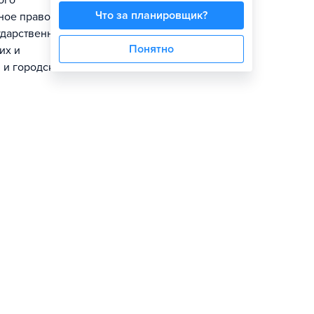
ого
Что за планировщик?
ное право
ударственная
Понятно
их и
 и городского