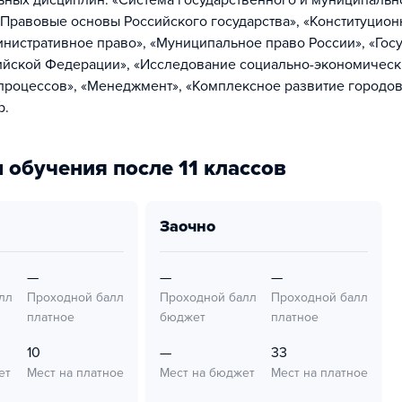
ных дисциплин: «Система государственного и муниципальн
«Правовые основы Российского государства», «Конституцион
инистративное право», «Муниципальное право России», «Гос
ийской Федерации», «Исследование социально-экономическ
процессов», «Менеджмент», «Комплексное развитие городов
р.
 обучения после 11 классов
заочно
—
—
—
лл
Проходной балл
Проходной балл
Проходной балл
платное
бюджет
платное
10
—
33
ет
Мест на платное
Мест на бюджет
Мест на платное