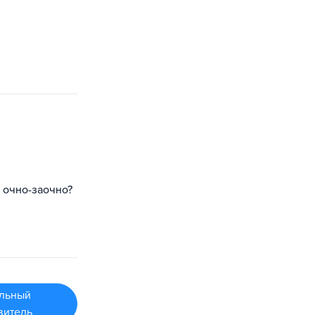
 очно-заочно?
льный
витель