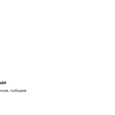
аде
енов, победив