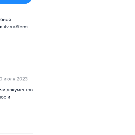
обной
muiv.ru/#form
0 июля 2023
ачи документов
ное и