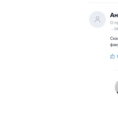
Ан
О п
0
Ска
фак