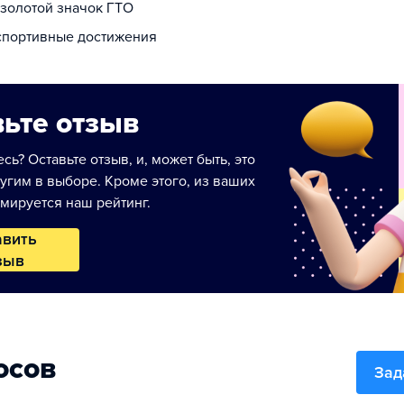
 золотой значок ГТО
 спортивные достижения
ьте отзыв
сь? Оставьте отзыв, и, может быть, это
угим в выборе. Кроме этого, из ваших
мируется наш рейтинг.
авить
зыв
осов
Зад