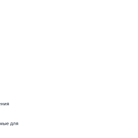
ения
емые для