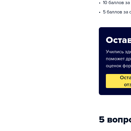
10 баллов за
5 баллов за
Остав
Учились зде
поможет др
оценок фор
Ост
от
5 вопр