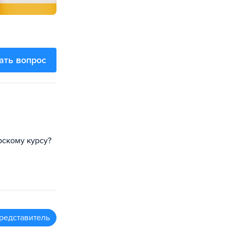
ать вопрос
рскому курсу?
редставитель