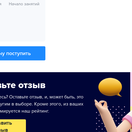
я
Начало занятий
чу поступить
ьте отзыв
сь? Оставьте отзыв, и, может быть, это
угим в выборе. Кроме этого, из ваших
мируется наш рейтинг.
авить
зыв