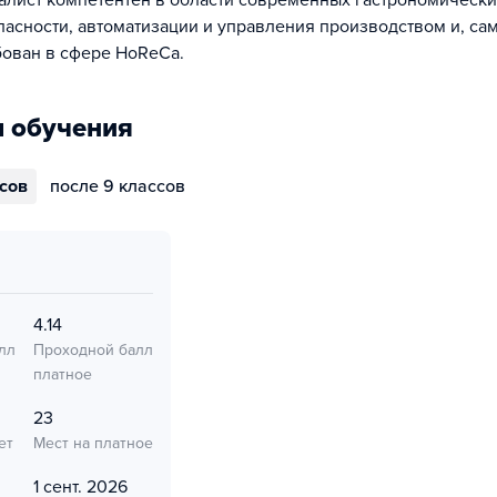
алист компетентен в области современных гастрономически
асности, автоматизации и управления производством и, сам
бован в сфере HoReCa.
 обучения
ссов
после 9 классов
4.14
лл
Проходной балл
платное
23
ет
Мест на платное
1 сент. 2026