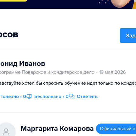
осов
Зад
онид Иванов
рограмме Поварское и кондитерское дело
19 мая 2026
авствуйте хотел бы спросить обучение идет только по конде
Полезно • 0
Бесполезно • 0
Ответить
Маргарита Комарова
Официальный п