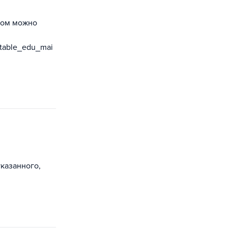
аном можно
/table_edu_mai
указанного,