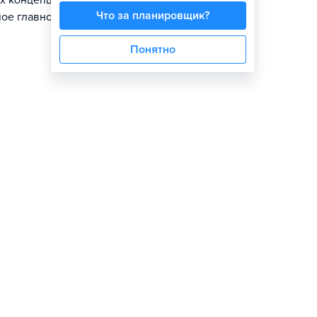
х концепций,
Что за планировщик?
ое главное,
Понятно