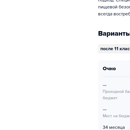
подход. Специ
пищевой безоп
всегда востре
Варианты
после 11 кла
очно
—
Проходной ба
бюджет
—
Мест на бюдж
34 месяца