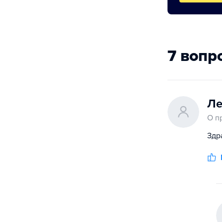
7 вопр
Ле
О п
Здр