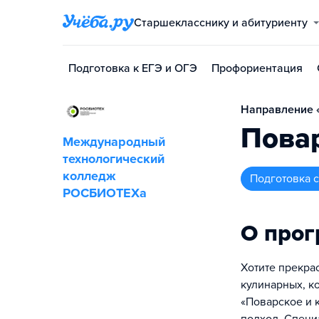
Старшекласснику и абитуриенту
Подготовка к ЕГЭ и ОГЭ
Профориентация
Направление «
Повар
Международный
технологический
колледж
подготовка
РОСБИОТЕХа
О про
Хотите прекра
кулинарных, к
«Поварское и 