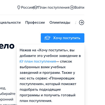
Россия
План поступления
Войти
циальности
Профессии
Олимпиады
Дни открытых д
Хочу поступить
ело
Нажав на «Хочу поступить», вы
добавите это учебное заведение в
план поступления
— список
выбранных вами учебных
заведений и программ. Также у
нас есть сервис «Планировщик
поступления», который поможет
люд,
подобрать подходящие
выбирайте
программы и получить готовый
оронний
план поступления.