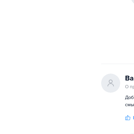
Ва
О п
Доб
смы