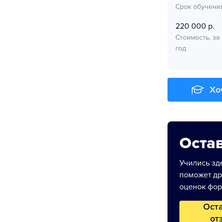
Срок обучени
220 000 р.
Стоимость, за
год
Хо
Остав
Учились зде
поможет др
оценок фор
Ост
от