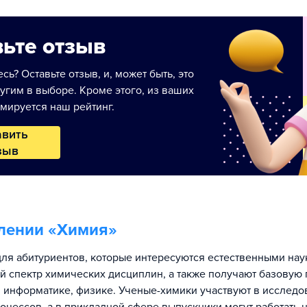
ьте отзыв
сь? Оставьте отзыв, и, может быть, это
угим в выборе. Кроме этого, из ваших
мируется наш рейтинг.
авить
зыв
лении «
Химия
»
ля абитуриентов, которые интересуются естественными нау
й спектр химических дисциплин, а также получают базовую 
, информатике, физике. Ученые-химики участвуют в исследо