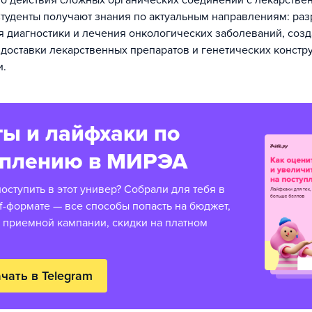
о действия сложных органических соединений с лекарстве
Студенты получают знания по актуальным направлениям: раз
я диагностики и лечения онкологических заболеваний, созд
доставки лекарственных препаратов и генетических констр
и.
ы и лайфхаки по
уплению в МИРЭА
оступить в этот универ? Собрали для тебя в
f-формате — все способы попасть на бюджет,
 приемной кампании, скидки на платном
чать в Telegram