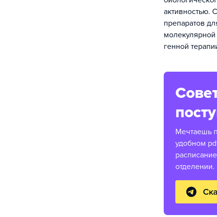
биологическог
активностью. 
препаратов дл
молекулярной 
генной терапи
Совет
пост
Мечтаешь п
удобном pd
расписание
отделении.
Ска