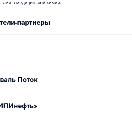
стами в медицинской химии.
тели-партнеры
валь Поток
ИПИнефть»