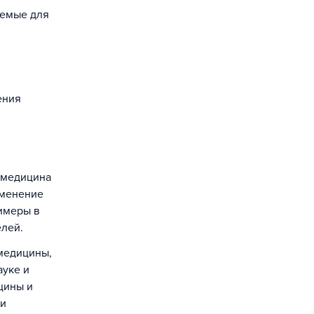
уемые для
ения
 медицина
именение
имеры в
лей.
медицины,
ауке и
цины и
ми