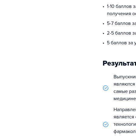
1-10 баллов 
получения о
5-7 баллов 
2-5 баллов з
5 баллов за
Результа
Выпускник
являются
самые ра
медицине
Направле
является
технологи
фармакол