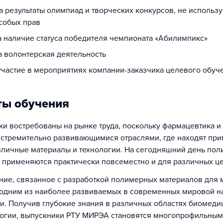
за результаты олимпиад и творческих конкурсов, не использ
собых прав
за наличие статуса победителя чемпионата «Абилимпикс»
а волонтерская деятельность
 участие в мероприятиях компании-заказчика целевого обуч
ты обучения
и востребованы на рынке труда, поскольку фармацевтика и
 стремительно развивающимися отраслями, где находят пр
зличные материалы и технологии. На сегодняшний день пол
 применяются практически повсеместно и для различных це
ние, связанное с разработкой полимерных материалов для 
 одним из наиболее развиваемых в современных мировой н
и. Получив глубокие знания в различных областях биомеди
огии, выпускники РТУ МИРЭА становятся многопрофильны