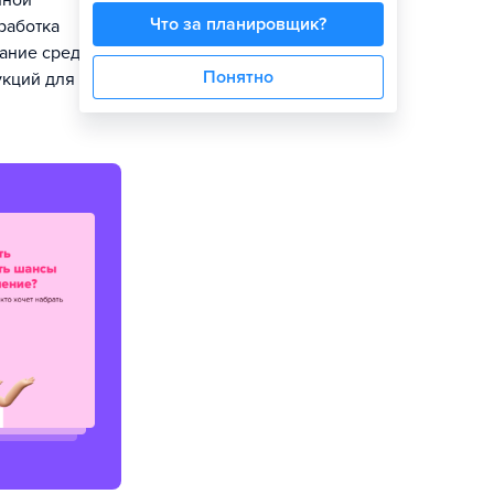
нной
Что за планировщик?
работка
ание средств
Понятно
укций для