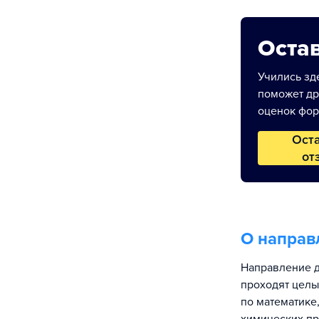
Остав
Учились зде
поможет др
оценок фор
Ост
от
О направ
Направление д
проходят целы
по математике