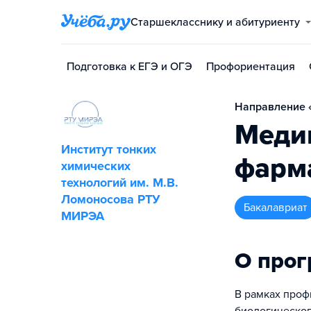
Старшекласснику и абитуриенту
Подготовка к ЕГЭ и ОГЭ
Профориентация
Направление «
Меди
Институт тонких
фарм
химических
технологий им. М.В.
Ломоносова РТУ
бакалавриат
МИРЭА
О про
В рамках проф