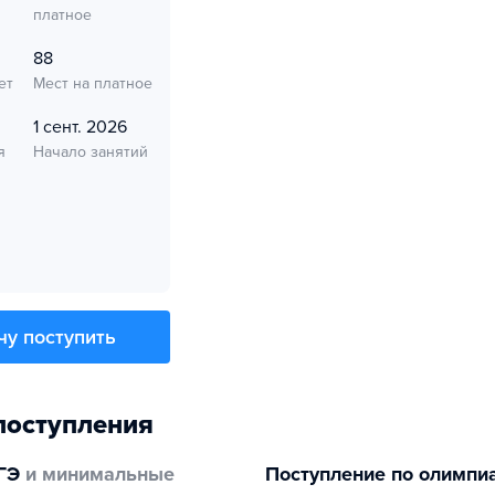
платное
88
ет
Мест на платное
1 сент. 2026
я
Начало занятий
чу поступить
поступления
ГЭ
и минимальные
Поступление по олимпи