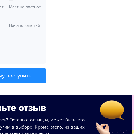
—
ет
Мест на платное
—
я
Начало занятий
чу поступить
ьте отзыв
сь? Оставьте отзыв, и, может быть, это
угим в выборе. Кроме этого, из ваших