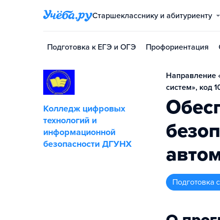
Старшекласснику и абитуриенту
Подготовка к ЕГЭ и ОГЭ
Профориентация
Направление 
систем», код 1
Обес
Колледж цифровых
технологий и
безоп
информационной
безопасности ДГУНХ
авто
подготовка