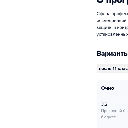
О про
Сфера професс
исследований 
защиты и конт
установленных
Варианты
после 11 кла
очно
3.2
Проходной ба
бюджет