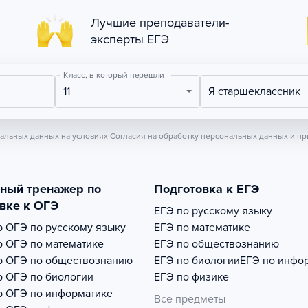
Лучшие преподаватели-
эксперты ЕГЭ
Класс, в который перешли
11
Я старшеклассник
нальных данных на условиях
Согласия на обработку персональных данных
и пр
тный тренажер по
Подготовка к ЕГЭ
вке к ОГЭ
ЕГЭ по русскому языку
р
ОГЭ по русскому языку
ЕГЭ по математике
р
ОГЭ по математике
ЕГЭ по обществознанию
р
ОГЭ по обществознанию
ЕГЭ по биологии
ЕГЭ по инфо
р
ОГЭ по биологии
ЕГЭ по физике
р
ОГЭ по информатике
Все предметы