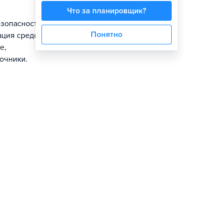
Что за планировщик?
зопасности
Понятно
ация средств
е,
очники.