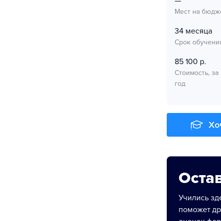
—
Мест на бюдж
34 месяца
Срок обучени
85 100 р.
Стоимость, за
год
Хо
Остав
Учились зде
поможет др