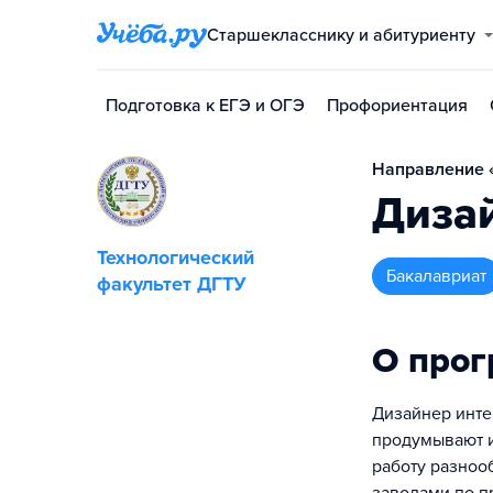
Старшекласснику и абитуриенту
Подготовка к ЕГЭ и ОГЭ
Профориентация
Направление 
Диза
Технологический
бакалавриат
факультет ДГТУ
О про
Дизайнер инте
продумывают 
работу разноо