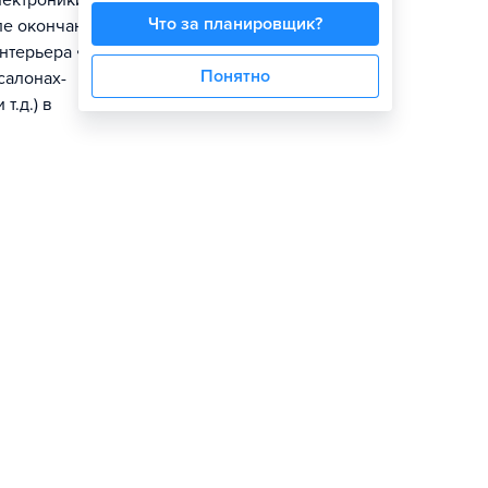
лектроники и
Что за планировщик?
ле окончания
нтерьера ⦁ на
Понятно
салонах-
т.д.) в