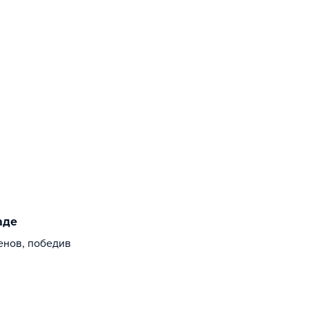
аде
енов, победив