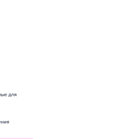
мые для
ения