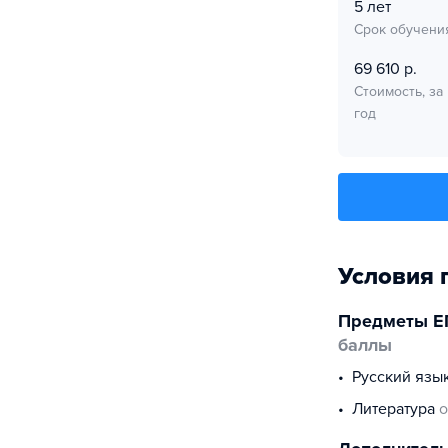
5 лет
Срок обучени
69 610 р.
Стоимость, за
год
Условия 
Предметы Е
баллы
русский язы
литература
о