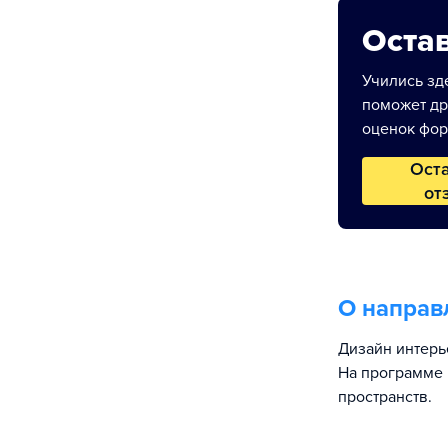
Остав
Учились зде
поможет др
оценок фор
Ост
от
О направ
Дизайн интерь
На программе 
пространств.