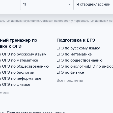
11
Я старшеклассник
нальных данных на условиях
Согласия на обработку персональных данных
и пр
тный тренажер по
Подготовка к ЕГЭ
вке к ОГЭ
ЕГЭ по русскому языку
р
ОГЭ по русскому языку
ЕГЭ по математике
р
ОГЭ по математике
ЕГЭ по обществознанию
р
ОГЭ по обществознанию
ЕГЭ по биологии
ЕГЭ по инфо
р
ОГЭ по биологии
ЕГЭ по физике
р
ОГЭ по информатике
Все предметы
р
ОГЭ по физике
дметы