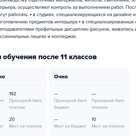
роизводству отделочных материалов, мебели, сантехники, э
ерьера, осуществляют контроль за выполнением работ. Пос
ут работать: ⦁ в студиях, специализирующихся на дизайне и
зготовлению предметов интерьера ⦁ в специализированных 
реподавателями профильных дисциплин (рисунок, живопись и 
ссиональных лицеях и колледжах.
 обучения после 11 классов
но
очно
192
—
—
лл
Проходной балл
Проходной балл
Проходной балл
платное
бюджет
платное
20
—
10
ет
Мест на платное
Мест на бюджет
Мест на платное