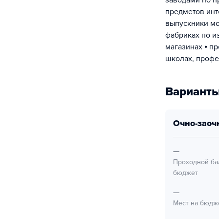
заводами по п
предметов инт
выпускники мог
фабриках по и
магазинах ⦁ п
школах, профе
Варианты
очно-заоч
—
Проходной ба
бюджет
—
Мест на бюдж