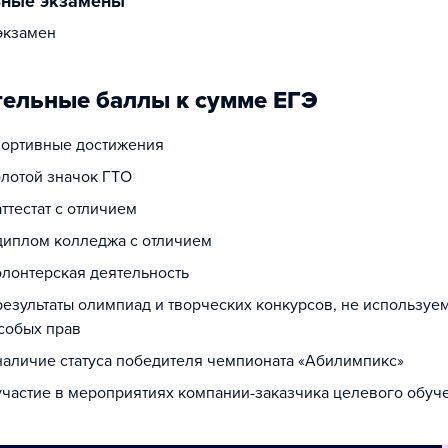
ьные экзамены
экзамен
ельные баллы к сумме ЕГЭ
спортивные достижения
олотой значок ГТО
аттестат с отличием
 диплом колледжа с отличием
олонтерская деятельность
результаты олимпиад и творческих конкурсов, не используе
собых прав
 наличие статуса победителя чемпионата «Абилимпикс»
 участие в мероприятиях компании-заказчика целевого обуч