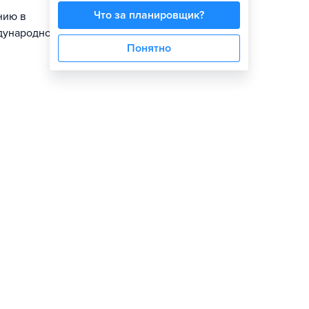
Что за планировщик?
нию в
дународного
Понятно