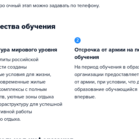
про очный этап можно задавать по телефону.
ества обучения
2
тура мирового уровня
Отсрочка от армии на период
обучения
ти созданы
На период обучения в образовательной
е условия для жизни,
организации предоставляет
современные жилые
от армии, при условии, что 
комплексы с полным
образование обучающийся 
тв, уютные зоны отдыха
впервые.
фраструктуру для успешной
тивной работы
о отдыха.