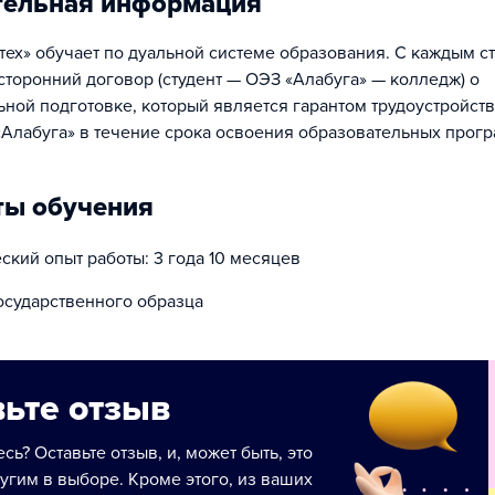
тельная информация
тех» обучает по дуальной системе образования. С каждым с
сторонний договор (студент — ОЭЗ «Алабуга» — колледж) о
ной подготовке, который является гарантом трудоустройства
Алабуга» в течение срока освоения образовательных прогр
ты обучения
кий опыт работы: 3 года 10 месяцев
осударственного образца
ьте отзыв
сь? Оставьте отзыв, и, может быть, это
угим в выборе. Кроме этого, из ваших