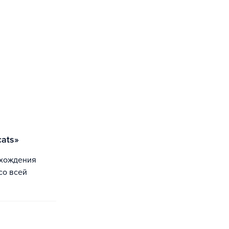
cats»
со всей