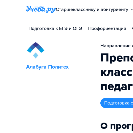
Старшекласснику и абитуриенту
Подготовка к ЕГЭ и ОГЭ
Профориентация
Направление «
Преп
Алабуга Политех
клас
педаг
подготовка
О про