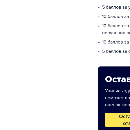
5 баллов за
10 баллов за
10 баллов за
получения о
10 баллов за
5 баллов за
Остав
Учились зде
поможет др
оценок фор
Ост
от