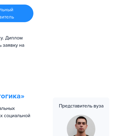
льный
витель
су. Диплом
ь заявку на
гогика
»
Представитель вуза
альных
ах социальной