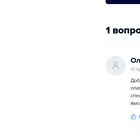
1 вопр
Ол
О п
Доб
пла
спе
выс