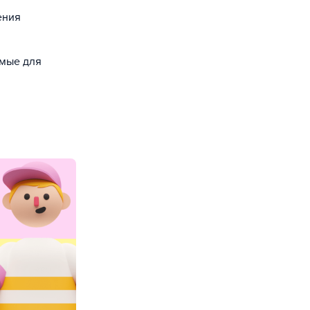
ения
емые для