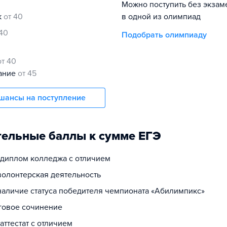
Можно поступить без экзам
к
от 40
в одной из олимпиад
 40
Подобрать олимпиаду
от 40
нание
от 45
шансы на поступление
ельные баллы к сумме ЕГЭ
а диплом колледжа с отличием
волонтерская деятельность
 наличие статуса победителя чемпионата «Абилимпикс»
оговое сочинение
 аттестат с отличием