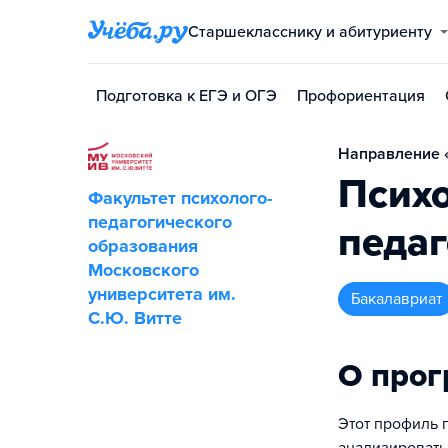
Старшекласснику и абитуриенту
Подготовка к ЕГЭ и ОГЭ
Профориентация
Направление «
Психо
Факультет психолого-
педагогического
педаг
образования
Московского
университета им.
бакалавриат
С.Ю. Витте
О про
Этот профиль 