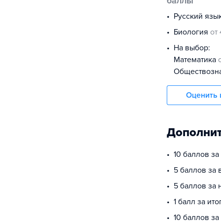
баллы
русский язы
биология
от
На выбор:
математика
обществоз
Оценить 
Дополнит
10 баллов з
5 баллов за 
5 баллов за
1 балл за ит
10 баллов за