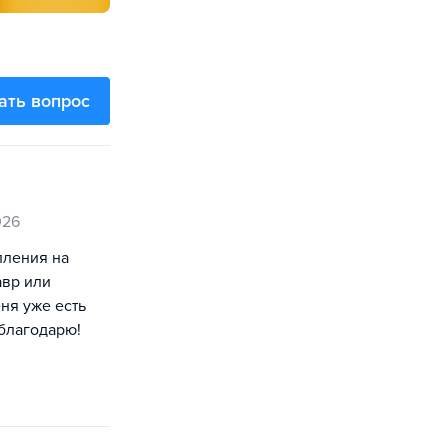
ать вопрос
026
пления на
авр или
ня уже есть
благодарю!