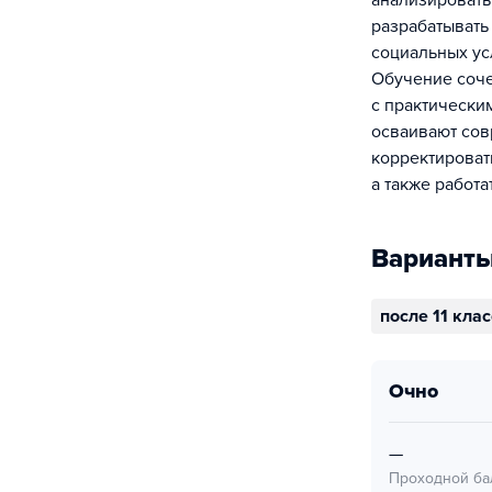
анализировать
разрабатывать
социальных ус
Обучение соче
с практически
осваивают сов
корректироват
а также работ
Варианты
после 11 кла
очно
—
Проходной ба