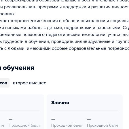
 и корректировать образовательные и воспитательные проце
 и реализовывать программы поддержки и развития личност
ловиях.
тает теоретические знания в области психологии и социаль
ми навыками работы с детьми, подростками и взрослыми. Ст
ременные психолого-педагогические технологии, учатся вы
ь трудности в обучении, проводить индивидуальные и групп
ать с людьми, имеющими особые образовательные потребнос
 обучения
ссов
второе высшее
заочно
—
—
—
лл
Проходной балл
Проходной балл
Проходной балл