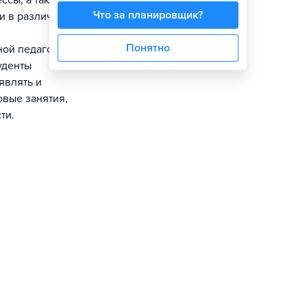
ссы, а также
Что за планировщик?
и в различных
Понятно
ной педагогики
уденты
являть и
овые занятия,
ти.