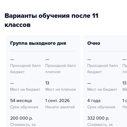
Варианты обучения после 11
классов
группа выходного дня
очно
—
—
—
—
Проходной балл
Проходной балл
Проходной балл
Пр
бюджет
платное
бюджет
пл
—
13
—
13
Мест на бюджет
Мест на платное
Мест на бюджет
Ме
54 месяца
1 сент. 2026
4 года
1 
Срок обучения
Начало занятий
Срок обучения
На
200 000 р.
332 000 р.
Стоимость, за
Стоимость, за