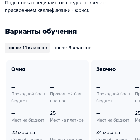
Подготовка специалистов среднего звена с
присвоением квалификации - юрист.
Варианты обучения
после 11 классов
после 9 классов
очно
заочно
—
—
—
—
Проходной балл
Проходной балл
Проходной балл
Пр
бюджет
платное
бюджет
пл
—
25
—
2
Мест на бюджет
Мест на платное
Мест на бюджет
Ме
22 месяца
—
34 месяца
—
Срок обучения
Начало занятий
Срок обучения
На