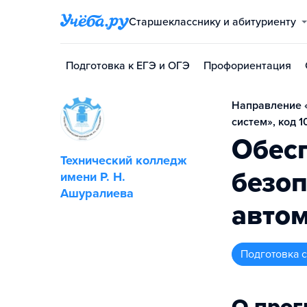
Старшекласснику и абитуриенту
Подготовка к ЕГЭ и ОГЭ
Профориентация
Направление 
систем», код 1
Обес
Технический колледж
безоп
имени Р. Н.
Ашуралиева
авто
подготовка