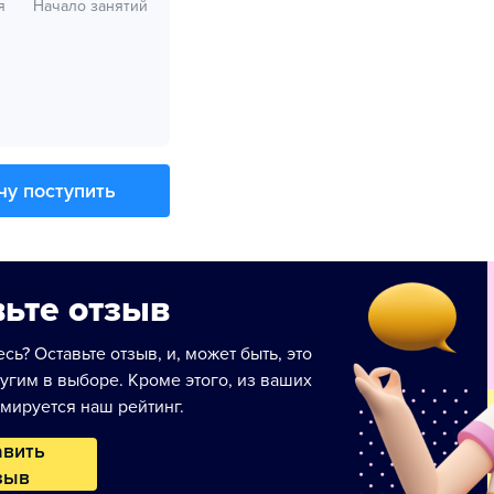
я
Начало занятий
чу поступить
ьте отзыв
сь? Оставьте отзыв, и, может быть, это
угим в выборе. Кроме этого, из ваших
мируется наш рейтинг.
авить
зыв