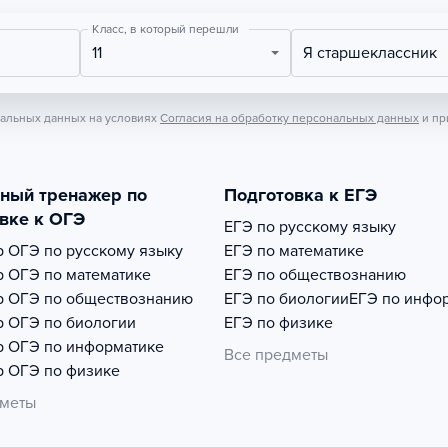
Класс, в который перешли
11
Я старшеклассник
нальных данных на условиях
Согласия на обработку персональных данных
и пр
тный тренажер по
Подготовка к ЕГЭ
вке к ОГЭ
ЕГЭ по русскому языку
р
ОГЭ по русскому языку
ЕГЭ по математике
р
ОГЭ по математике
ЕГЭ по обществознанию
р
ОГЭ по обществознанию
ЕГЭ по биологии
ЕГЭ по инфо
р
ОГЭ по биологии
ЕГЭ по физике
р
ОГЭ по информатике
Все предметы
р
ОГЭ по физике
дметы