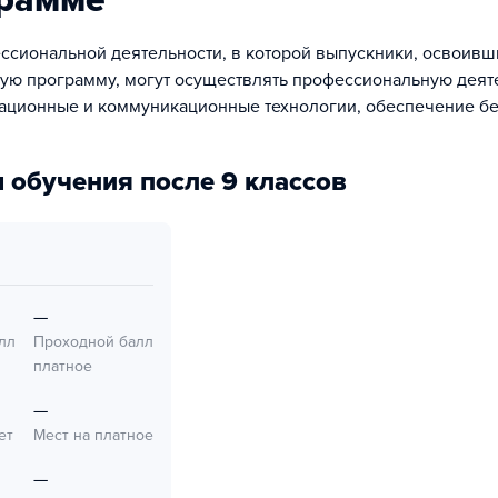
грамме
ссиональной деятельности, в которой выпускники, освоивш
ую программу, могут осуществлять профессиональную деят
ационные и коммуникационные технологии, обеспечение бе
 обучения после 9 классов
—
лл
Проходной балл
платное
—
ет
Мест на платное
—