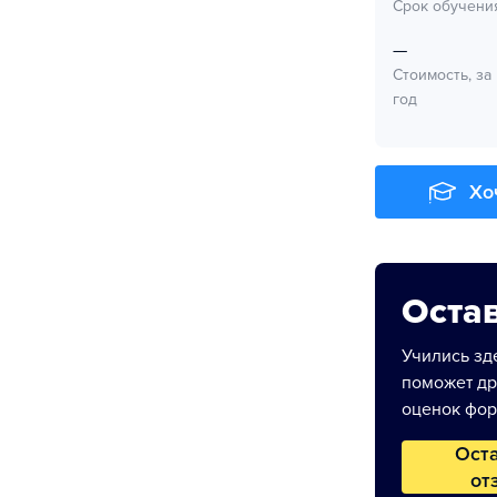
Срок обучени
—
Стоимость, за
год
Хо
Остав
Учились зде
поможет др
оценок фор
Ост
от