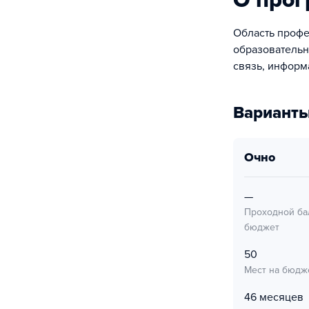
О про
Область профе
образовательн
связь, информ
Варианты
очно
—
Проходной ба
бюджет
50
Мест на бюдж
46 месяцев