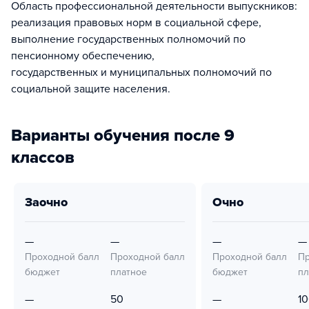
Область профессиональной деятельности выпускников:
реализация правовых норм в социальной сфере,
выполнение государственных полномочий по
пенсионному обеспечению,
государственных и муниципальных полномочий по
социальной защите населения.
Варианты обучения после 9
классов
заочно
очно
—
—
—
—
Проходной балл
Проходной балл
Проходной балл
Пр
бюджет
платное
бюджет
пл
—
50
—
1