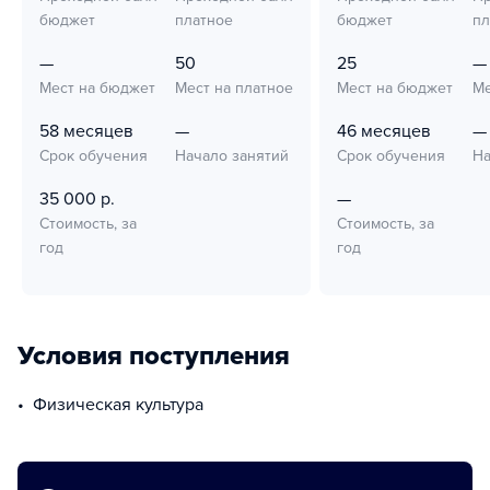
бюджет
платное
бюджет
пл
—
50
25
—
Мест на бюджет
Мест на платное
Мест на бюджет
Ме
58 месяцев
—
46 месяцев
—
Срок обучения
Начало занятий
Срок обучения
На
35 000 р.
—
Стоимость, за
Стоимость, за
год
год
Условия поступления
физическая культура