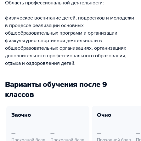
Область профессиональной деятельности:
физическое воспитание детей, подростков и молодежи
в процессе реализации основных
общеобразовательных программ и организации
физкультурно-спортивной деятельности в
общеобразовательных организациях, организациях
дополнительного профессионального образования,
отдыха и оздоровления детей.
Варианты обучения после 9
классов
заочно
очно
—
—
—
—
Проходной балл
Проходной балл
Проходной балл
Пр