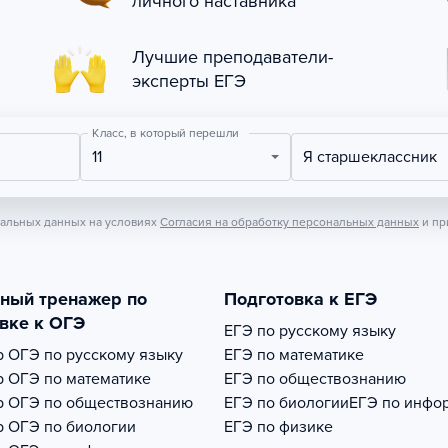
личного наставника
Лучшие преподаватели-
эксперты ЕГЭ
Класс, в который перешли
11
Я старшеклассник
нальных данных на условиях
Согласия на обработку персональных данных
и пр
тный тренажер по
Подготовка к ЕГЭ
вке к ОГЭ
ЕГЭ по русскому языку
р
ОГЭ по русскому языку
ЕГЭ по математике
р
ОГЭ по математике
ЕГЭ по обществознанию
р
ОГЭ по обществознанию
ЕГЭ по биологии
ЕГЭ по инфо
р
ОГЭ по биологии
ЕГЭ по физике