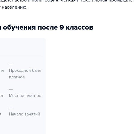
здательство и полиграфия; легкая и текстильная промышлен
г населению.
 обучения после 9 классов
—
лл
Проходной балл
платное
—
ет
Мест на платное
—
я
Начало занятий