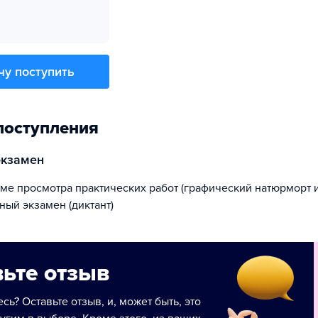
чу поступить
поступления
экзамен
ный экзамен (диктант)
ьте отзыв
сь? Оставьте отзыв, и, может быть, это