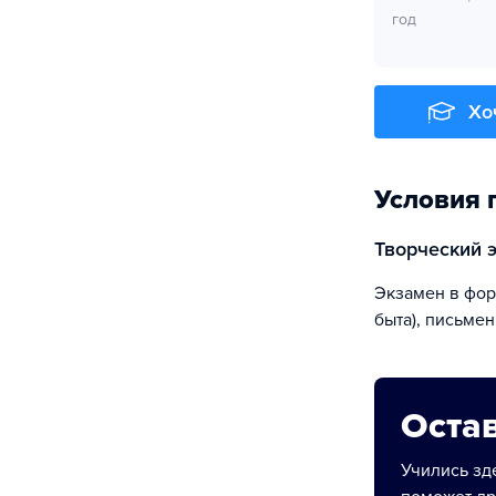
год
Хо
Условия 
творческий 
экзамен в форме просмотра практических работ (графический натюрморт из предметов
быта), письмен
Остав
Учились зде