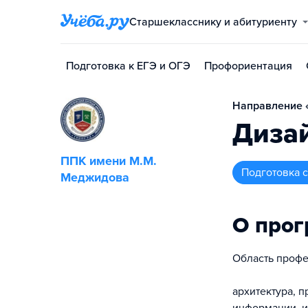
Старшекласснику и абитуриенту
Подготовка к ЕГЭ и ОГЭ
Профориентация
Направление «
Дизай
ППК имени М.М.
подготовка
Меджидова
О про
Область профе
архитектура, п