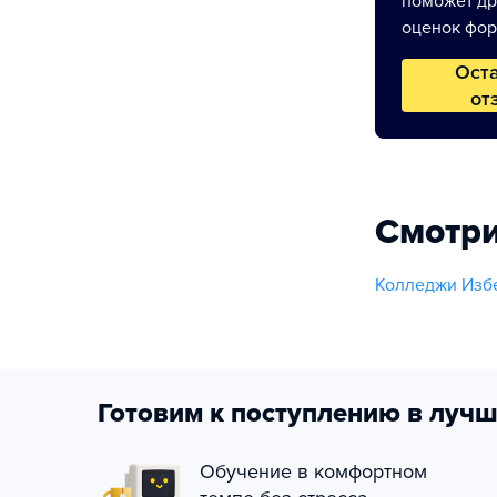
поможет др
оценок фор
Ост
от
Смотри
Колледжи Изб
Готовим к поступлению в лучш
Обучение в комфортном