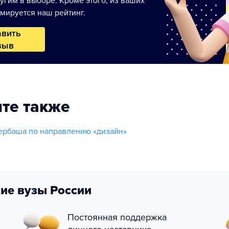
угим в выборе. Кроме этого, из ваших
мируется наш рейтинг.
авить
зыв
те также
ербаша по направлению «дизайн»
ие вузы России
Постоянная поддержка