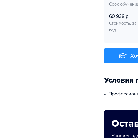
Срок обучени
60 939 р.
Стоимость, за
год
Хо
Условия 
профессион
Остав
Учились зде