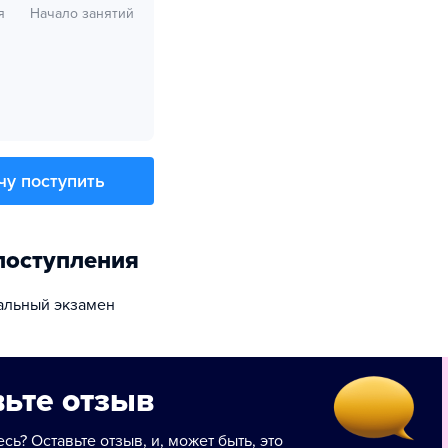
я
Начало занятий
чу поступить
поступления
альный экзамен
ьте отзыв
сь? Оставьте отзыв, и, может быть, это