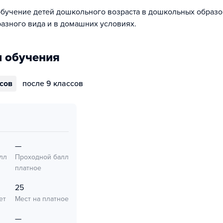
обучение детей дошкольного возраста в дошкольных образ
азного вида и в домашних условиях.
 обучения
ссов
после 9 классов
—
лл
Проходной балл
платное
25
ет
Мест на платное
—