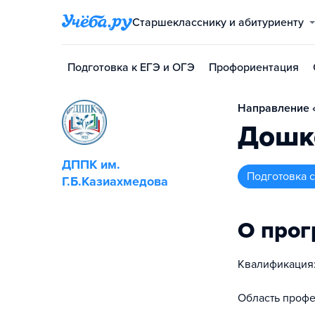
Старшекласснику и абитуриенту
Подготовка к ЕГЭ и ОГЭ
Профориентация
Направление «
Дошк
ДППК им.
подготовка
Г.Б.Казиахмедова
О про
Квалификация:
Область профе