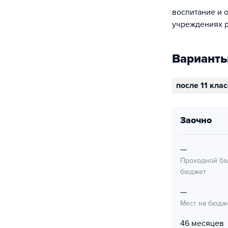
воспитание и 
учреждениях р
Варианты
после 11 кла
заочно
—
Проходной ба
бюджет
—
Мест на бюдж
46 месяцев