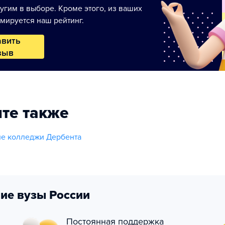
угим в выборе. Кроме этого, из ваших
мируется наш рейтинг.
авить
зыв
те также
ие колледжи Дербента
ие вузы России
Постоянная поддержка