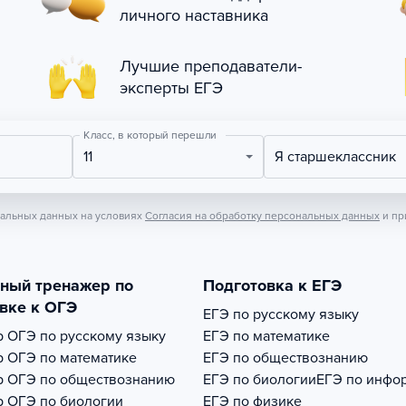
личного наставника
Лучшие преподаватели-
эксперты ЕГЭ
Класс, в который перешли
11
Я старшеклассник
нальных данных на условиях
Согласия на обработку персональных данных
и пр
тный тренажер по
Подготовка к ЕГЭ
вке к ОГЭ
ЕГЭ по русскому языку
р
ОГЭ по русскому языку
ЕГЭ по математике
р
ОГЭ по математике
ЕГЭ по обществознанию
р
ОГЭ по обществознанию
ЕГЭ по биологии
ЕГЭ по инфо
р
ОГЭ по биологии
ЕГЭ по физике