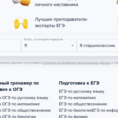
личного наставника
Лучшие преподаватели-
эксперты ЕГЭ
Класс, в который перешли
11
Я старшеклассник
нальных данных на условиях
Согласия на обработку персональных данных
и пр
тный тренажер по
Подготовка к ЕГЭ
вке к ОГЭ
ЕГЭ по русскому языку
р
ОГЭ по русскому языку
ЕГЭ по математике
р
ОГЭ по математике
ЕГЭ по обществознанию
р
ОГЭ по обществознанию
ЕГЭ по биологии
ЕГЭ по инфо
р
ОГЭ по биологии
ЕГЭ по физике