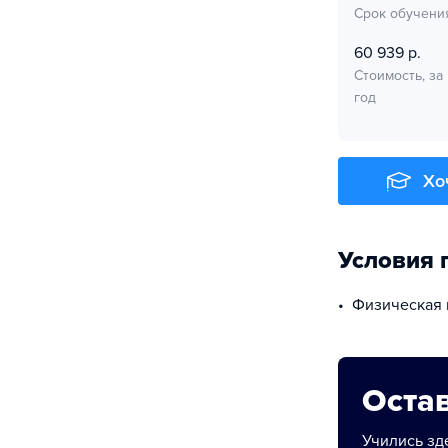
Срок обучени
60 939 р.
Стоимость, за
год
Хо
Условия 
физическая
Остав
Учились зде