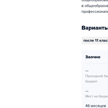
общеобразоват
в общеобразов
профессиональ
Варианты
после 11 кла
заочно
—
Проходной ба
бюджет
—
Мест на бюдж
46 месяцев