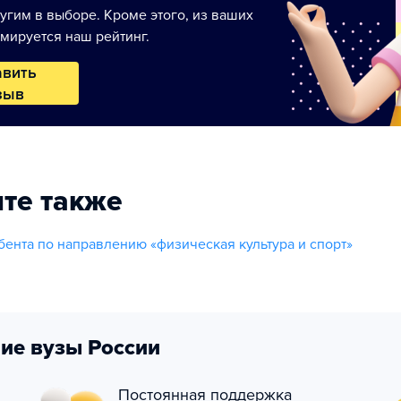
угим в выборе. Кроме этого, из ваших
мируется наш рейтинг.
авить
зыв
те также
ента по направлению «физическая культура и спорт»
ие вузы России
Постоянная поддержка