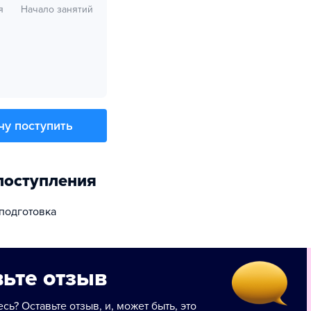
я
Начало занятий
чу поступить
поступления
 подготовка
ьте отзыв
сь? Оставьте отзыв, и, может быть, это