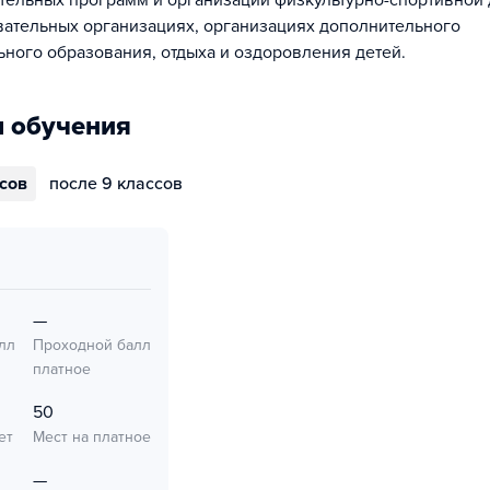
ельных программ и организации физкультурно-спортивной 
ательных организациях, организациях дополнительного
ного образования, отдыха и оздоровления детей.
 обучения
ссов
после 9 классов
—
лл
Проходной балл
платное
50
ет
Мест на платное
—