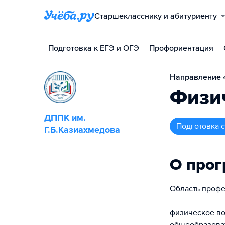
Старшекласснику и абитуриенту
Подготовка к ЕГЭ и ОГЭ
Профориентация
Направление «
Физич
ДППК им.
подготовка
Г.Б.Казиахмедова
О про
Область профе
физическое во