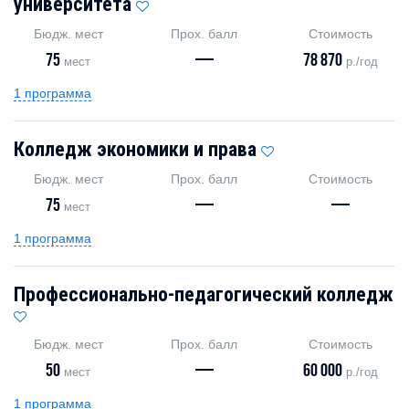
университета
Бюдж. мест
Прох. балл
Стоимость
75
—
78 870
мест
р./год
1 программа
Колледж экономики и права
Бюдж. мест
Прох. балл
Стоимость
75
—
—
мест
1 программа
Профессионально-педагогический колледж
Бюдж. мест
Прох. балл
Стоимость
50
—
60 000
мест
р./год
1 программа