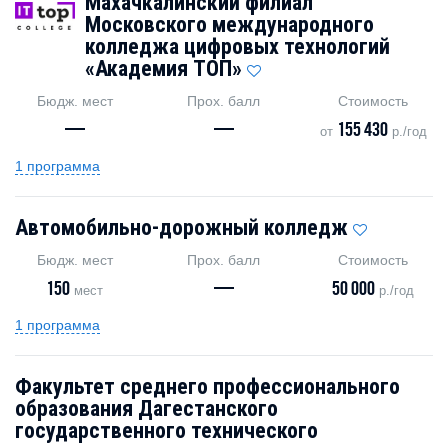
Махачкалинский филиал
Московского международного
колледжа цифровых технологий
«Академия ТОП»
Бюдж. мест
Прох. балл
Стоимость
—
—
155 430
от
р./год
1 программа
Автомобильно-дорожный колледж
Бюдж. мест
Прох. балл
Стоимость
150
—
50 000
мест
р./год
1 программа
Факультет среднего профессионального
образования Дагестанского
государственного технического