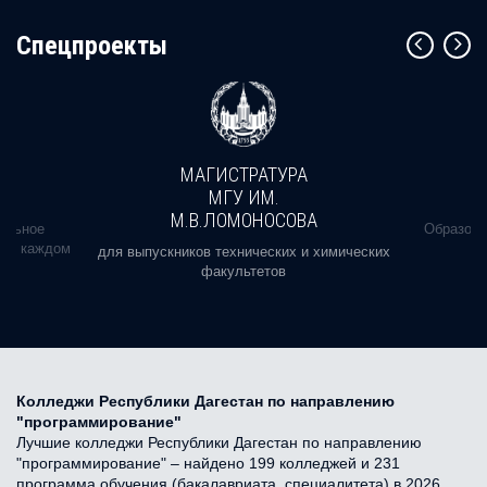
Cпецпроекты
МАГИСТРАТУРА
МГУ ИМ.
М.В.ЛОМОНОСОВА
альное
Образова
ь в каждом
для выпускников технических и химических
факультетов
Колледжи Республики Дагестан по направлению
"программирование"
Лучшие колледжи Республики Дагестан по направлению
"программирование" – найдено 199 колледжей и 231
программа обучения (бакалавриата, специалитета) в 2026