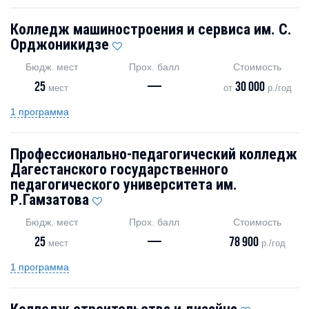
Колледж машиностроения и сервиса им. С.
Орджоникидзе
Бюдж. мест
Прох. балл
Стоимость
25
—
30 000
мест
от
р./год
1 программа
Профессионально-педагогический колледж
Дагестанского государственного
педагогического университета им.
Р.Гамзатова
Бюдж. мест
Прох. балл
Стоимость
25
—
78 900
мест
р./год
1 программа