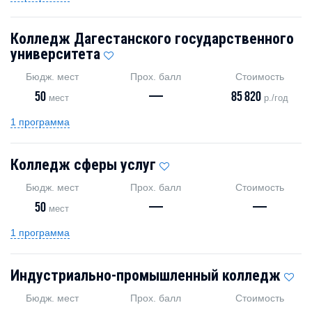
Колледж Дагестанского государственного
университета
Бюдж. мест
Прох. балл
Стоимость
50
—
85 820
мест
р./год
1 программа
Колледж сферы услуг
Бюдж. мест
Прох. балл
Стоимость
50
—
—
мест
1 программа
Индустриально-промышленный колледж
Бюдж. мест
Прох. балл
Стоимость