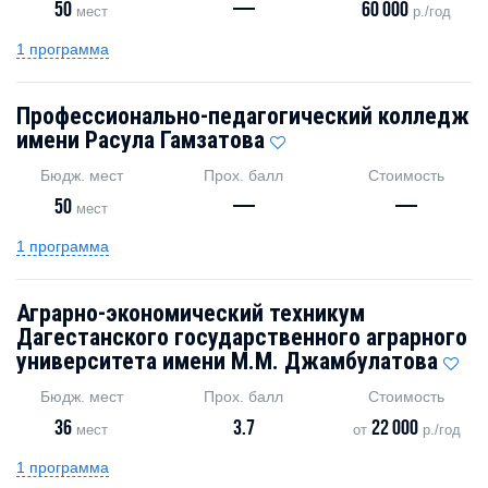
50
—
60 000
мест
р./год
1 программа
Профессионально-педагогический колледж
имени Расула Гамзатова
Бюдж. мест
Прох. балл
Стоимость
50
—
—
мест
1 программа
Аграрно-экономический техникум
Дагестанского государственного аграрного
университета имени М.М. Джамбулатова
Бюдж. мест
Прох. балл
Стоимость
36
3.7
22 000
мест
от
р./год
1 программа