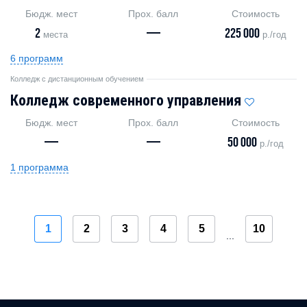
Бюдж. мест
Прох. балл
Стоимость
2
—
225 000
места
р./год
6 программ
Колледж с дистанционным обучением
Колледж современного управления
Бюдж. мест
Прох. балл
Стоимость
—
—
50 000
р./год
1 программа
1
2
3
4
5
10
...