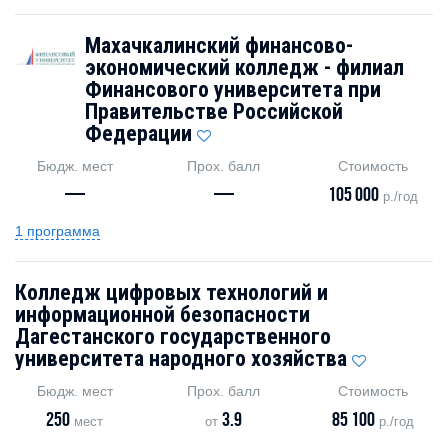
Махачкалинский финансово-
экономический колледж - ​филиал
Финансового университета при
Правительстве Российской
Федерации
Бюдж. мест
Прох. балл
Стоимость
—
—
105 000
р./год
1 программа
Колледж цифровых технологий и
информационной безопасности
Дагестанского государственного
университета народного хозяйства
Бюдж. мест
Прох. балл
Стоимость
250
3.9
85 100
мест
от
р./год