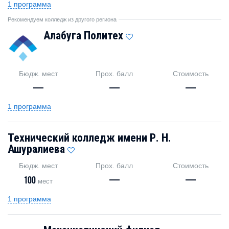
1 программа
Рекомендуем колледж из другого региона
Алабуга Политех
Бюдж. мест
Прох. балл
Стоимость
—
—
—
1 программа
Технический колледж имени Р. Н.
Ашуралиева
Бюдж. мест
Прох. балл
Стоимость
100
—
—
мест
1 программа