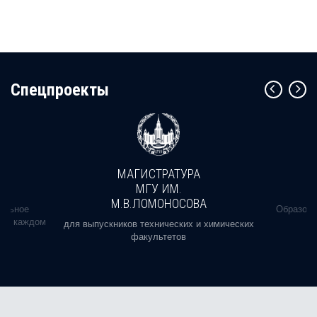
Cпецпроекты
МАГИСТРАТУРА
МГУ ИМ.
М.В.ЛОМОНОСОВА
альное
Образова
ь в каждом
для выпускников технических и химических
факультетов