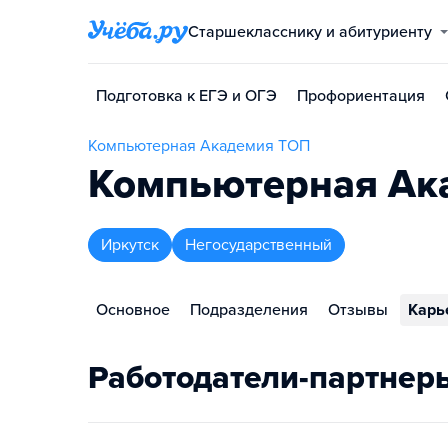
Старшекласснику и абитуриенту
Подготовка к ЕГЭ и ОГЭ
Профориентация
Компьютерная Академия ТОП
Компьютерная Ака
Иркутск
Негосударственный
Основное
Подразделения
Отзывы
Карь
Работодатели-партнер