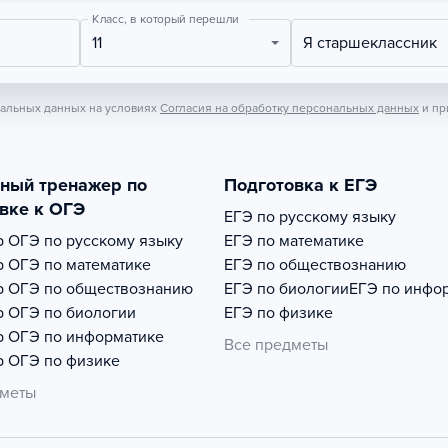
Класс, в который перешли
11
Я старшеклассник
нальных данных на условиях
Согласия на обработку персональных данных
и пр
тный тренажер по
Подготовка к ЕГЭ
вке к ОГЭ
ЕГЭ по русскому языку
р
ОГЭ по русскому языку
ЕГЭ по математике
р
ОГЭ по математике
ЕГЭ по обществознанию
р
ОГЭ по обществознанию
ЕГЭ по биологии
ЕГЭ по инфо
р
ОГЭ по биологии
ЕГЭ по физике
р
ОГЭ по информатике
Все предметы
р
ОГЭ по физике
дметы