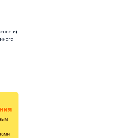
сности).
енного
ния
тами