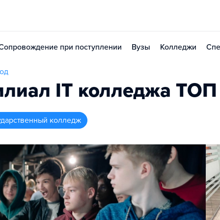
Сопровождение при поступлении
Вузы
Колледжи
Спе
род
лиал IT колледжа TOП
ударственный колледж