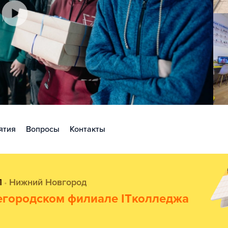
ятия
Вопросы
Контакты
П
Нижний Новгород
•
егородском филиале ITколледжа