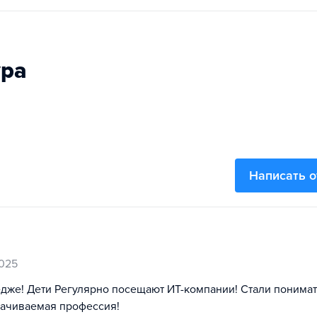
ура
Написать 
2025
едже! Дети Регулярно посещают ИТ-компании! Стали понимат
лачиваемая профессия!