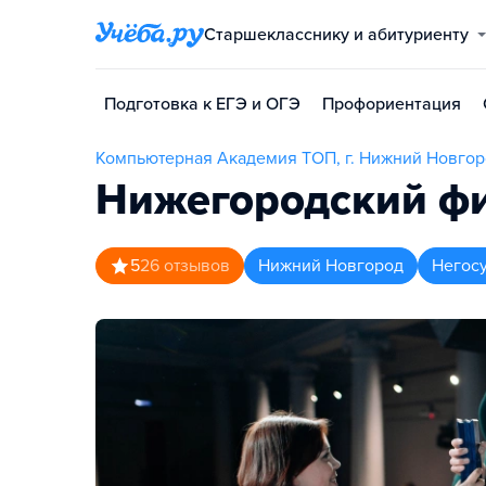
Старшекласснику и абитуриенту
Подготовка к ЕГЭ и ОГЭ
Профориентация
Компьютерная Академия TOП, г. Нижний Новго
Нижегородский фи
5
26
отзывов
Нижний Новгород
Негос