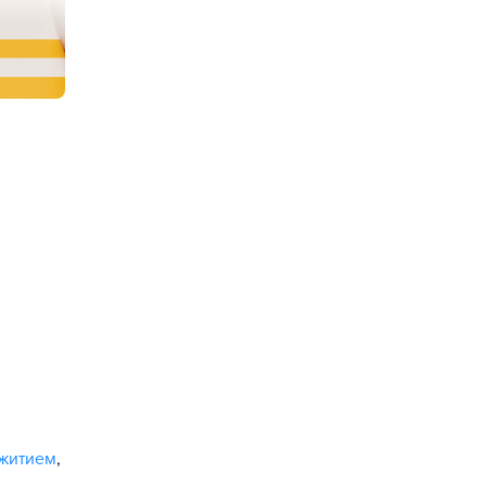
житием
,