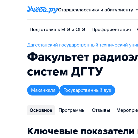
Старшекласснику и абитуриенту
Подготовка к ЕГЭ и ОГЭ
Профориентация
Дагестанский государственный технический уни
Факультет радиоэ
систем ДГТУ
Махачкала
Государственный вуз
Основное
Программы
Отзывы
Меропри
Ключевые показатели 