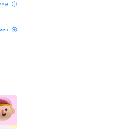
аммы
амма