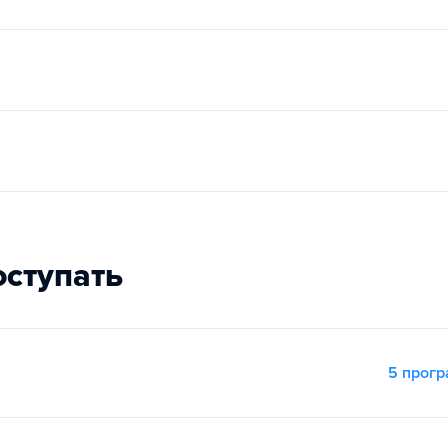
оступать
5 прог