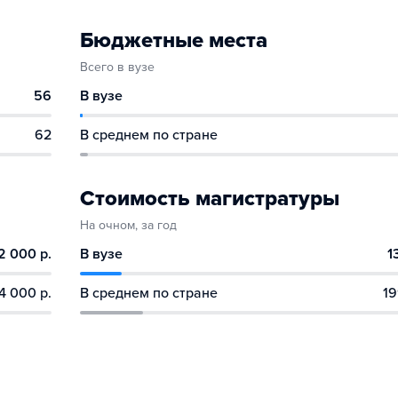
Бюджетные места
Всего в вузе
56
В вузе
62
В среднем по стране
Стоимость магистратуры
На очном, за год
2 000 р.
В вузе
1
4 000 р.
В среднем по стране
19