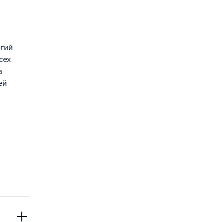
огий
сех
а
ей