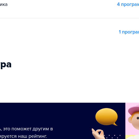
ика
4 прогр
1 прогр
ура
ь, это поможет другим в
руется наш рейтинг.