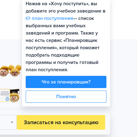
Нажав на «Хочу поступить», вы
добавите это учебное заведение в
план поступления
— список
выбранных вами учебных
заведений и программ. Также у
нас есть сервис «Планировщик
поступления», который поможет
подобрать подходящие
программы и получить готовый
Занятия в небольших
план поступления.
группах по уровню
Что за планировщик?
Официальная гарантия
Понятно
поступления на бюджет
Записаться на консультацию