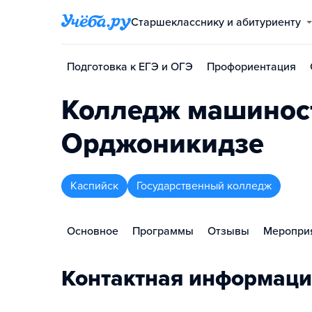
Старшекласснику и абитуриенту
Подготовка к ЕГЭ и ОГЭ
Профориентация
Колледж машиност
Орджоникидзе
Каспийск
Государственный колледж
Основное
Программы
Отзывы
Меропри
Контактная информаци