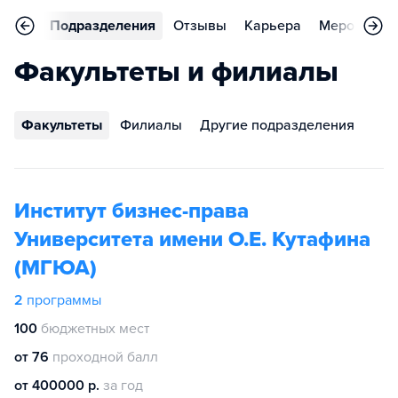
аммы
Подразделения
Отзывы
Карьера
Мероприят
Факультеты и филиалы
Факультеты
Филиалы
Другие подразделения
Институт бизнес-права
Университета имени О.Е. Кутафина
(МГЮА)
2
программы
100
бюджетных мест
от 76
проходной балл
от 400000 р.
за год