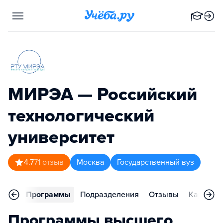
МИРЭА — Российский
технологический
университет
4.7
71
отзыв
Москва
Государственный вуз
вное
Программы
Подразделения
Отзывы
Карьера
Программы высшего